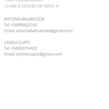
LLAMA O ESCRIBE UN EMAIL A:
ANTONIA BALMACEDA
Tel:
+56986625145
Email:
antoniabalmaceda@gmail.com
CAMILA CLAPS
Tel:
+56992354422
Email:
camilaclapsp@gmail.com
TAMBIÉN PUEDES LLENAR EL
SIGUIENTE FORMULARIO DE CONTACTO: