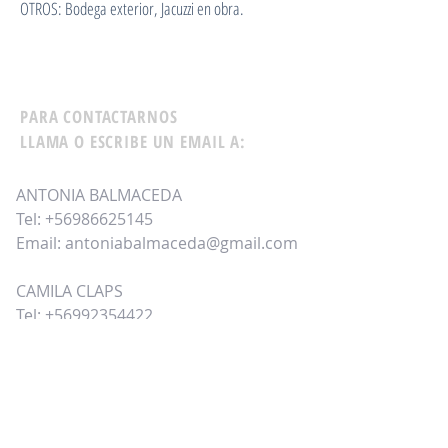
OTROS: Bodega exterior, Jacuzzi en obra.
PARA CONTACTARNOS
LLAMA O ESCRIBE UN EMAIL A:
ANTONIA BALMACEDA
Tel:
+56986625145
Email:
antoniabalmaceda@gmail.com
CAMILA CLAPS
Tel:
+56992354422
Email:
camilaclapsp@gmail.com
TAMBIÉN PUEDES LLENAR EL
SIGUIENTE FORMULARIO DE CONTACTO: