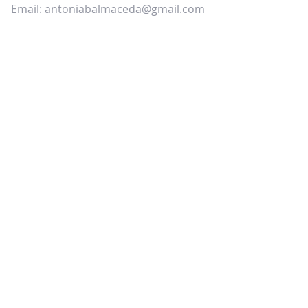
Email:
antoniabalmaceda@gmail.com
CAMILA CLAPS
Tel:
+56992354422
Email:
camilaclapsp@gmail.com
TAMBIÉN PUEDES LLENAR EL
SIGUIENTE FORMULARIO DE CONTACTO: