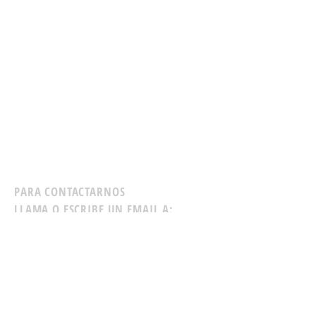
PARA CONTACTARNOS
LLAMA O ESCRIBE UN EMAIL A:
ANTONIA BALMACEDA
Tel:
+56986625145
Email:
antoniabalmaceda@gmail.com
CAMILA CLAPS