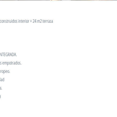
onstruidos interior + 24 m2 terraza
INTEGRADA
.
os empotrados.
uropeo.
dad
a.
)