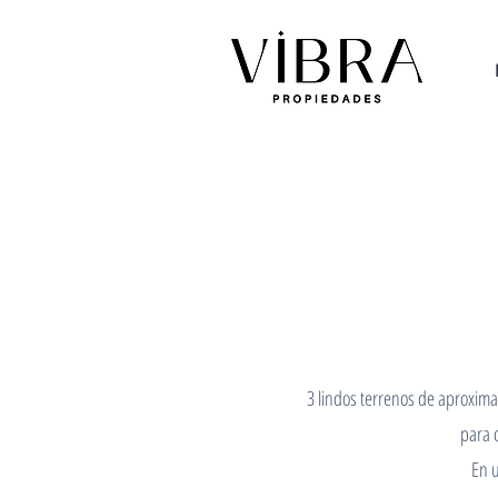
3 lindos terrenos de aproxima
para c
En u