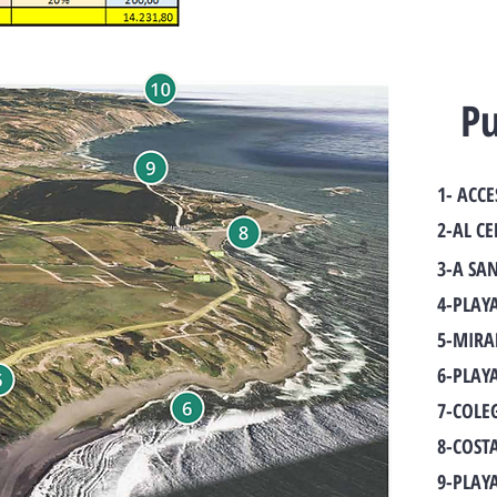
Pu
1- ACC
2-AL C
3-A SA
4-PLAYA
5-MIRA
6-PLAY
7-COLE
8-COST
9-PLAY